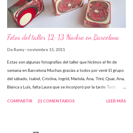
Fotos del taller 12-13 Novbre en Barcelona
De
Ramy
noviembre 15, 2011
Estas son algunas fotografías del taller que hicimos el fin de
semana en Barcelona Muchas gracias a todos por venir El grupo
del sábado, Isabel, Cristina, Ingrid, Mariola, Ana, Trini, Quar, Ana,
Blanca y Luis, falta Laura que se incorporó por la tarde Todo
preparado para comenzar el taller, cada cosa en su sitio Lo
COMPARTIR
21 COMENTARIOS
LEER MÁS
primero un poco de teórica para tener claro lo que tenemos que
hacer Todos preparados, comienza la fiesta Quar y Luis, siempre
juntitos Preparando la sosa con mucho cuidado Parece divertido
En familia, madre, hija y hermana... buen equipo ¡Que no paren