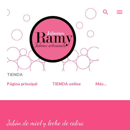
Ir al contenido principal
TIENDA
Página principal
TIENDA online
Más…
Jabón de miel y leche de cabra