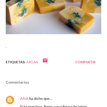
.
ETIQUETAS:
ARGÁN
COMPARTIR
Comentarios
ANA
ha dicho que…
Está precioso, Ramy, vaya finura de jabón.