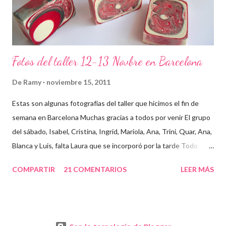
Fotos del taller 12-13 Novbre en Barcelona
De
Ramy
noviembre 15, 2011
Estas son algunas fotografías del taller que hicimos el fin de
semana en Barcelona Muchas gracias a todos por venir El grupo
del sábado, Isabel, Cristina, Ingrid, Mariola, Ana, Trini, Quar, Ana,
Blanca y Luis, falta Laura que se incorporó por la tarde Todo
preparado para comenzar el taller, cada cosa en su sitio Lo
COMPARTIR
21 COMENTARIOS
LEER MÁS
primero un poco de teórica para tener claro lo que tenemos que
hacer Todos preparados, comienza la fiesta Quar y Luis, siempre
juntitos Preparando la sosa con mucho cuidado Parece divertido
En familia, madre, hija y hermana... buen equipo ¡Que no paren