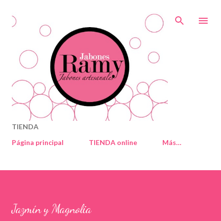
Ir al contenido principal
TIENDA
Página principal
TIENDA online
Más…
Jazmín y Magnolia