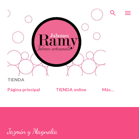
Ir al contenido principal
TIENDA
Página principal
TIENDA online
Más…
Jazmín y Magnolia