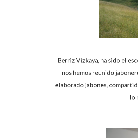
Berriz Vizkaya, ha sido el escenario de las II Jornadas de Jabón Artesano, donde
nos hemos reunido jabonero
elaborado jabones, compartid
lo 