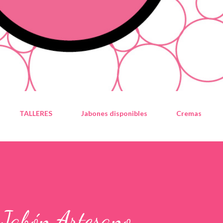
TALLERES
Jabones disponibles
Cremas
 Jabón Artesano