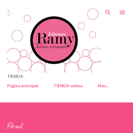
Ir al contenido principal
TIENDA
Página principal
TIENDA online
Más…
Floral