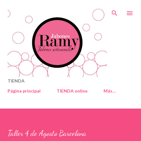
Ir al contenido principal
TIENDA
Página principal
TIENDA online
Más…
Taller 4 de Agosto Barcelona