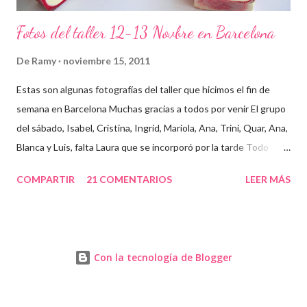
Fotos del taller 12-13 Novbre en Barcelona
De
Ramy
noviembre 15, 2011
Estas son algunas fotografías del taller que hicimos el fin de
semana en Barcelona Muchas gracias a todos por venir El grupo
del sábado, Isabel, Cristina, Ingrid, Mariola, Ana, Trini, Quar, Ana,
Blanca y Luis, falta Laura que se incorporó por la tarde Todo
preparado para comenzar el taller, cada cosa en su sitio Lo
COMPARTIR
21 COMENTARIOS
LEER MÁS
primero un poco de teórica para tener claro lo que tenemos que
hacer Todos preparados, comienza la fiesta Quar y Luis, siempre
juntitos Preparando la sosa con mucho cuidado Parece divertido
En familia, madre, hija y hermana... buen equipo ¡Que no paren
Con la tecnología de Blogger
las batidoras! Cristina y Blanca Mariola... está guapa hasta con
mascarilla Cristina... otra guapa pelirroja Isabel, sus primeros
jabones Ingrid y Laura ¡qué atentas están! Los jabones de