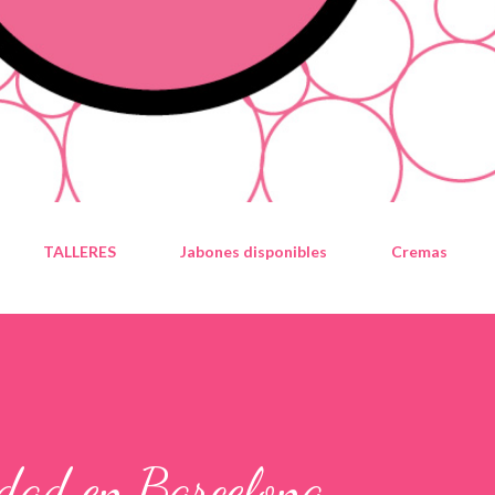
TALLERES
Jabones disponibles
Cremas
idad en Barcelona