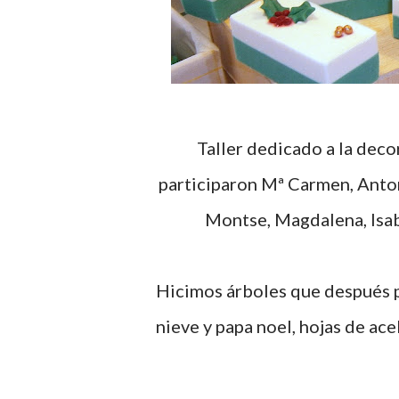
Taller dedicado a la decoración de jabones navideños, 10 de Noviembre,
participaron Mª Carmen, Anton
Montse, Magdalena, Isab
Hicimos árboles que después pusimos dentro de un jabón, figuritas de muñecos de
nieve y papa noel, hojas de ac