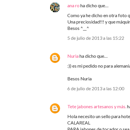
ana ro
ha dicho que…
Como ya he dicho en otra foto q
Una preciosidad!!! y que máquin
Besos ^__^
5 de julio de 2013 a las 15:22
Nuria
ha dicho que…
:)) es mi pedido no para alemani
Besos Nuria
6 de julio de 2013 a las 12:00
Tete jabones artesanos y más.
h
Hola necesito un sello para ho
CALAREAL
PARA jabones de tocador o sea