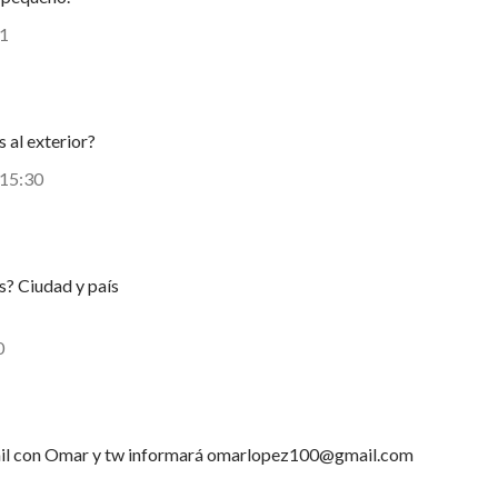
11
 al exterior?
 15:30
s? Ciudad y país
0
ail con Omar y tw informará omarlopez100@gmail.com