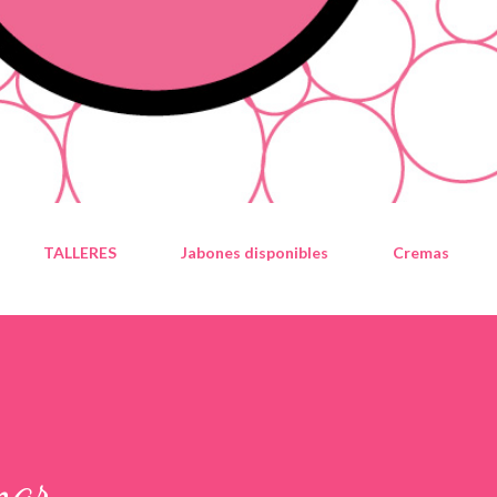
TALLERES
Jabones disponibles
Cremas
mar