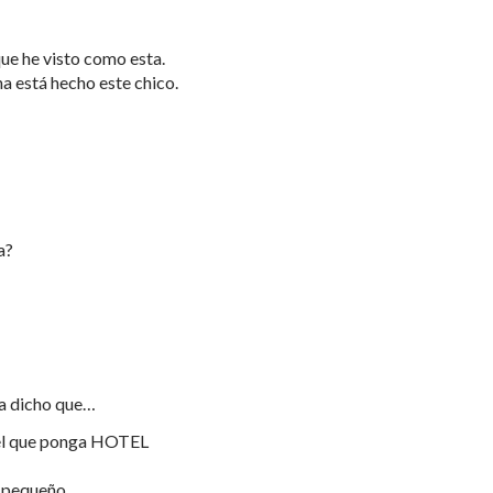
ue he visto como esta.
a está hecho este chico.
a?
a dicho que…
tel que ponga HOTEL
 pequeño.