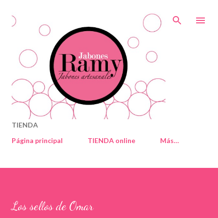
Ir al contenido principal
TIENDA
Página principal
TIENDA online
Más…
Los sellos de Omar