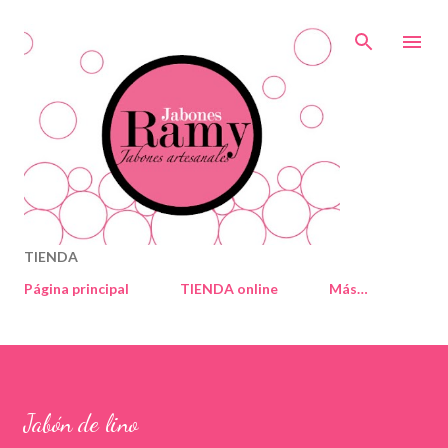
Ir al contenido principal
TIENDA
Página principal
TIENDA online
Más…
Jabón de lino