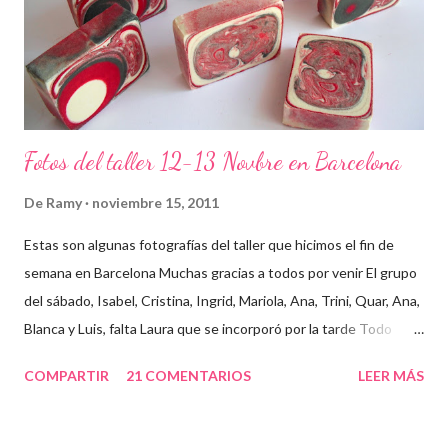
Fotos del taller 12-13 Novbre en Barcelona
De
Ramy
noviembre 15, 2011
Estas son algunas fotografías del taller que hicimos el fin de
semana en Barcelona Muchas gracias a todos por venir El grupo
del sábado, Isabel, Cristina, Ingrid, Mariola, Ana, Trini, Quar, Ana,
Blanca y Luis, falta Laura que se incorporó por la tarde Todo
preparado para comenzar el taller, cada cosa en su sitio Lo
COMPARTIR
21 COMENTARIOS
LEER MÁS
primero un poco de teórica para tener claro lo que tenemos que
hacer Todos preparados, comienza la fiesta Quar y Luis, siempre
juntitos Preparando la sosa con mucho cuidado Parece divertido