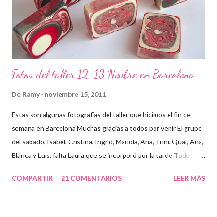
Fotos del taller 12-13 Novbre en Barcelona
De
Ramy
noviembre 15, 2011
Estas son algunas fotografías del taller que hicimos el fin de
semana en Barcelona Muchas gracias a todos por venir El grupo
del sábado, Isabel, Cristina, Ingrid, Mariola, Ana, Trini, Quar, Ana,
Blanca y Luis, falta Laura que se incorporó por la tarde Todo
preparado para comenzar el taller, cada cosa en su sitio Lo
COMPARTIR
21 COMENTARIOS
LEER MÁS
primero un poco de teórica para tener claro lo que tenemos que
hacer Todos preparados, comienza la fiesta Quar y Luis, siempre
juntitos Preparando la sosa con mucho cuidado Parece divertido