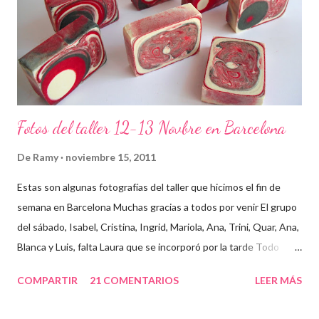
Fotos del taller 12-13 Novbre en Barcelona
De
Ramy
noviembre 15, 2011
Estas son algunas fotografías del taller que hicimos el fin de
semana en Barcelona Muchas gracias a todos por venir El grupo
del sábado, Isabel, Cristina, Ingrid, Mariola, Ana, Trini, Quar, Ana,
Blanca y Luis, falta Laura que se incorporó por la tarde Todo
preparado para comenzar el taller, cada cosa en su sitio Lo
COMPARTIR
21 COMENTARIOS
LEER MÁS
primero un poco de teórica para tener claro lo que tenemos que
hacer Todos preparados, comienza la fiesta Quar y Luis, siempre