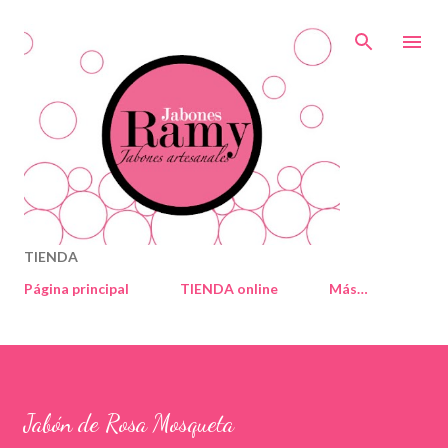
Ir al contenido principal
TIENDA
Página principal
TIENDA online
Más…
Jabón de Rosa Mosqueta