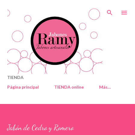
Ir al contenido principal
TIENDA
Página principal
TIENDA online
Más…
Jabón de Cedro y Romero