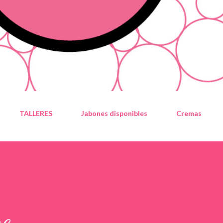
TALLERES
Jabones disponibles
Cremas
re