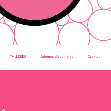
TALLERES
Jabones disponibles
Cremas
re