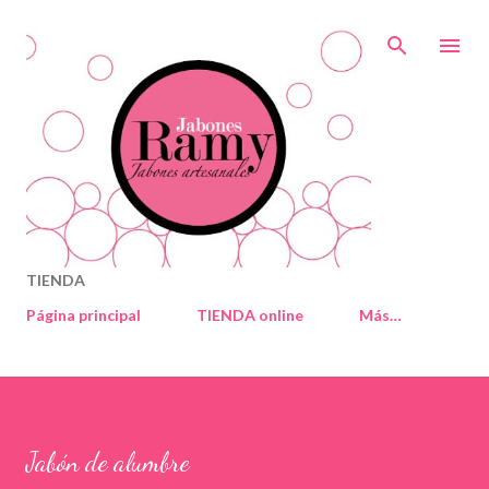
Ir al contenido principal
TIENDA
Página principal
TIENDA online
Más…
Jabón de alumbre