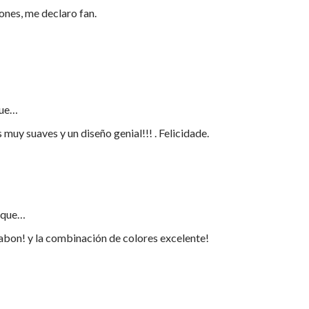
nes, me declaro fan.
que…
uy suaves y un diseño genial!!! . Felicidade.
 que…
abon! y la combinación de colores excelente!