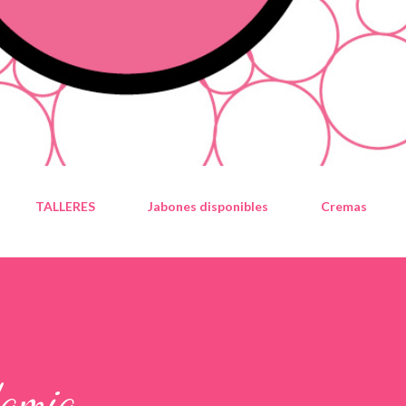
TALLERES
Jabones disponibles
Cremas
damia