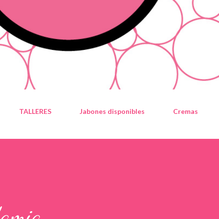
TALLERES
Jabones disponibles
Cremas
damia