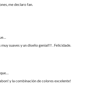
nes, me declaro fan.
que…
uy suaves y un diseño genial!!! . Felicidade.
 que…
abon! y la combinación de colores excelente!