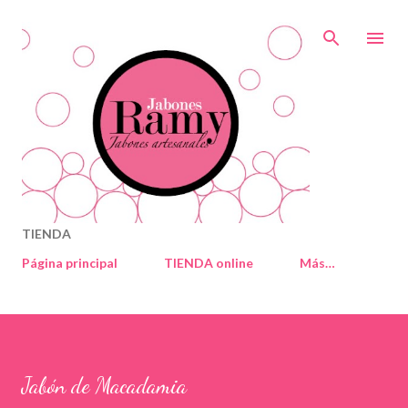
Ir al contenido principal
TIENDA
Página principal
TIENDA online
Más…
Jabón de Macadamia