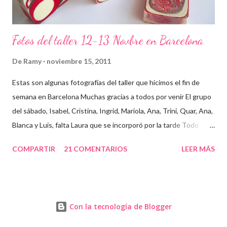
Fotos del taller 12-13 Novbre en Barcelona
De
Ramy
noviembre 15, 2011
Estas son algunas fotografías del taller que hicimos el fin de
semana en Barcelona Muchas gracias a todos por venir El grupo
del sábado, Isabel, Cristina, Ingrid, Mariola, Ana, Trini, Quar, Ana,
Blanca y Luis, falta Laura que se incorporó por la tarde Todo
preparado para comenzar el taller, cada cosa en su sitio Lo
COMPARTIR
21 COMENTARIOS
LEER MÁS
primero un poco de teórica para tener claro lo que tenemos que
hacer Todos preparados, comienza la fiesta Quar y Luis, siempre
juntitos Preparando la sosa con mucho cuidado Parece divertido
En familia, madre, hija y hermana... buen equipo ¡Que no paren
Con la tecnología de Blogger
las batidoras! Cristina y Blanca Mariola... está guapa hasta con
mascarilla Cristina... otra guapa pelirroja Isabel, sus primeros