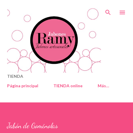
Ir al contenido principal
TIENDA
Página principal
TIENDA online
Más…
Jabón de Gominolas