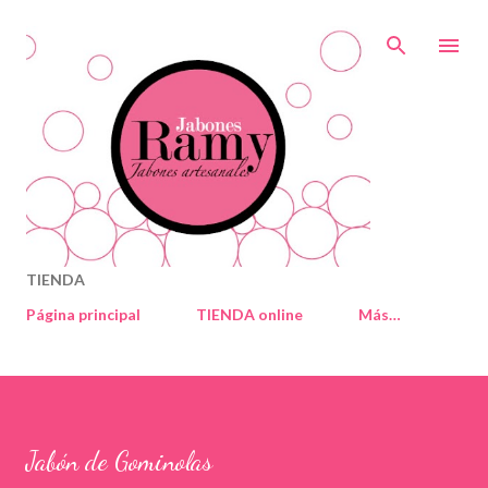
Ir al contenido principal
TIENDA
Página principal
TIENDA online
Más…
Jabón de Gominolas