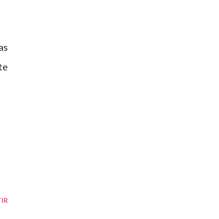
as
te
IR