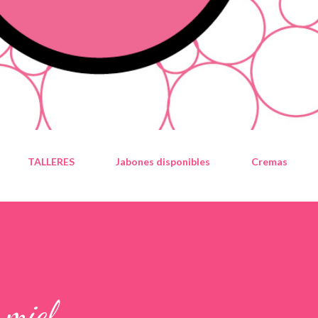
TALLERES
Jabones disponibles
Cremas
 miel