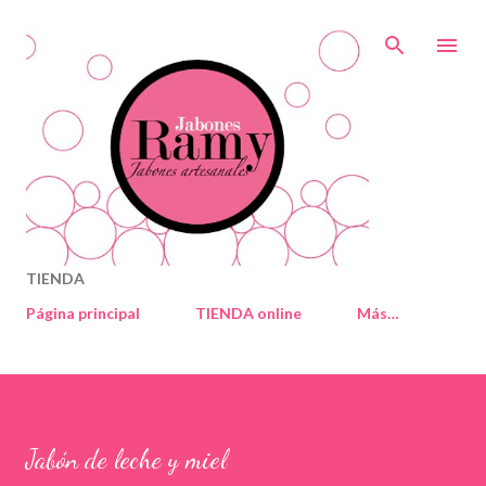
Ir al contenido principal
TIENDA
Página principal
TIENDA online
Más…
Jabón de leche y miel