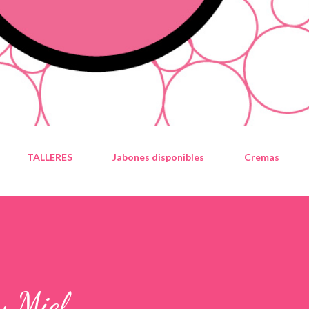
TALLERES
Jabones disponibles
Cremas
y Miel