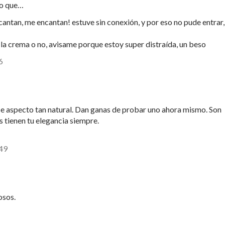
ho que…
ntan, me encantan! estuve sin conexión, y por eso no pude entrar,
 la crema o no, avisame porque estoy super distraída, un beso
6
e aspecto tan natural. Dan ganas de probar uno ahora mismo. Son
s tienen tu elegancia siempre.
:49
osos.