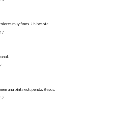
colores muy finos. Un besote
:47
panal.
7
ienen una pinta estupenda. Besos.
:57