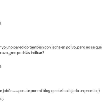
1
 yo uno parecido también con leche en polvo, pero no se qué
traza, ¿me podrías indicar?
1
jabón........pasate por mi blog que te he dejado un premio ;)
:45