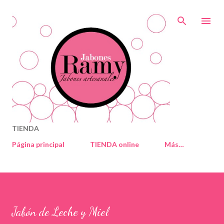
Ir al contenido principal
TIENDA
Página principal
TIENDA online
Más…
Jabón de Leche y Miel