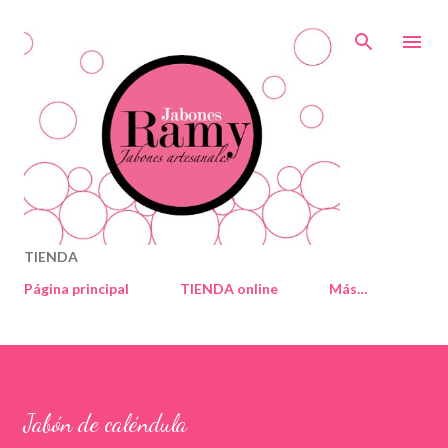
Ir al contenido principal
TIENDA
Página principal
TIENDA online
Más…
Jabón de caléndula