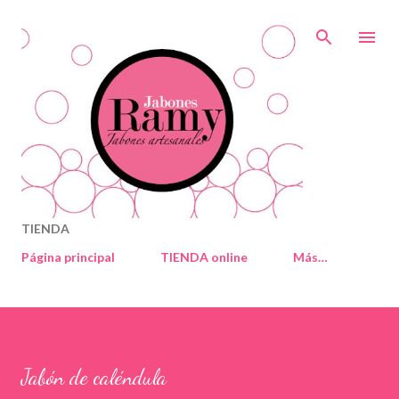
Ir al contenido principal
TIENDA
Página principal
TIENDA online
Más…
Jabón de caléndula