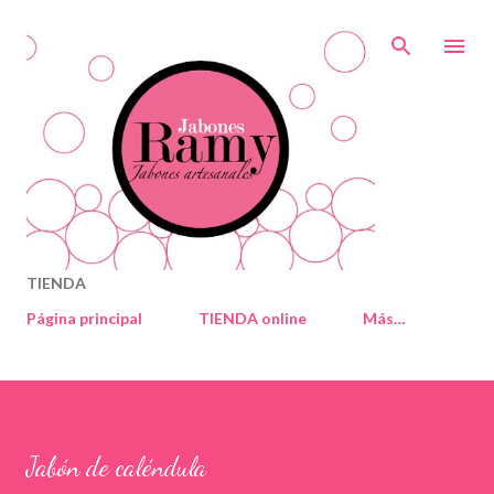
Ir al contenido principal
TIENDA
Página principal
TIENDA online
Más…
Jabón de caléndula