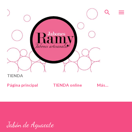
Ir al contenido principal
TIENDA
Página principal
TIENDA online
Más…
Jabón de Aguacate