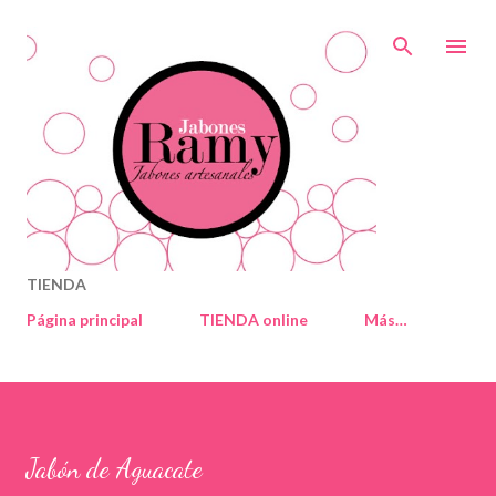
Ir al contenido principal
TIENDA
Página principal
TIENDA online
Más…
Jabón de Aguacate