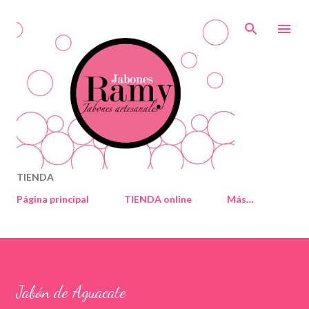
Ir al contenido principal
TIENDA
Página principal
TIENDA online
Más…
Jabón de Aguacate