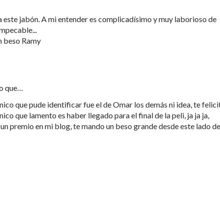
a este jabón. A mi entender es complicadísimo y muy laborioso de
impecable...
un beso Ramy
ho que…
nico que pude identificar fue el de Omar los demás ni idea, te felici
ico que lamento es haber llegado para el final de la peli, ja ja ja,
 un premio en mi blog, te mando un beso grande desde este lado de