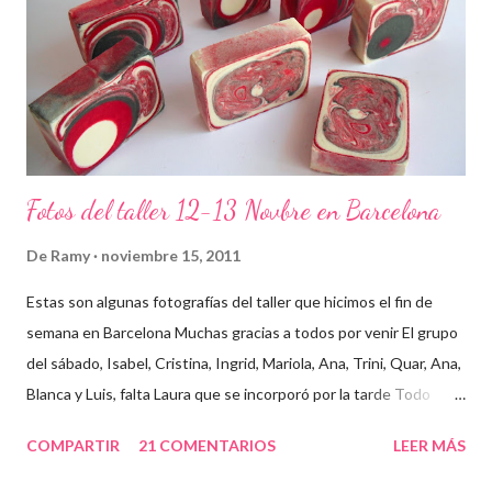
Fotos del taller 12-13 Novbre en Barcelona
De
Ramy
noviembre 15, 2011
Estas son algunas fotografías del taller que hicimos el fin de
semana en Barcelona Muchas gracias a todos por venir El grupo
del sábado, Isabel, Cristina, Ingrid, Mariola, Ana, Trini, Quar, Ana,
Blanca y Luis, falta Laura que se incorporó por la tarde Todo
preparado para comenzar el taller, cada cosa en su sitio Lo
COMPARTIR
21 COMENTARIOS
LEER MÁS
primero un poco de teórica para tener claro lo que tenemos que
hacer Todos preparados, comienza la fiesta Quar y Luis, siempre