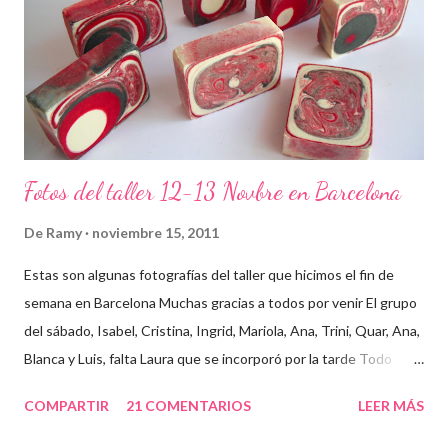
Fotos del taller 12-13 Novbre en Barcelona
De
Ramy
noviembre 15, 2011
Estas son algunas fotografías del taller que hicimos el fin de
semana en Barcelona Muchas gracias a todos por venir El grupo
del sábado, Isabel, Cristina, Ingrid, Mariola, Ana, Trini, Quar, Ana,
Blanca y Luis, falta Laura que se incorporó por la tarde Todo
preparado para comenzar el taller, cada cosa en su sitio Lo
COMPARTIR
21 COMENTARIOS
LEER MÁS
primero un poco de teórica para tener claro lo que tenemos que
hacer Todos preparados, comienza la fiesta Quar y Luis, siempre