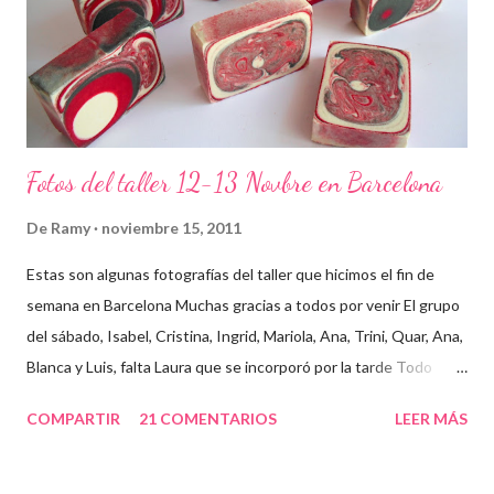
Fotos del taller 12-13 Novbre en Barcelona
De
Ramy
noviembre 15, 2011
Estas son algunas fotografías del taller que hicimos el fin de
semana en Barcelona Muchas gracias a todos por venir El grupo
del sábado, Isabel, Cristina, Ingrid, Mariola, Ana, Trini, Quar, Ana,
Blanca y Luis, falta Laura que se incorporó por la tarde Todo
preparado para comenzar el taller, cada cosa en su sitio Lo
COMPARTIR
21 COMENTARIOS
LEER MÁS
primero un poco de teórica para tener claro lo que tenemos que
hacer Todos preparados, comienza la fiesta Quar y Luis, siempre
juntitos Preparando la sosa con mucho cuidado Parece divertido