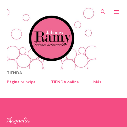
Ir al contenido principal
TIENDA
Página principal
TIENDA online
Más…
Magnolia