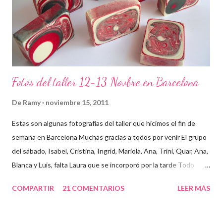
Fotos del taller 12-13 Novbre en Barcelona
De
Ramy
noviembre 15, 2011
Estas son algunas fotografías del taller que hicimos el fin de
semana en Barcelona Muchas gracias a todos por venir El grupo
del sábado, Isabel, Cristina, Ingrid, Mariola, Ana, Trini, Quar, Ana,
Blanca y Luis, falta Laura que se incorporó por la tarde Todo
preparado para comenzar el taller, cada cosa en su sitio Lo
COMPARTIR
21 COMENTARIOS
LEER MÁS
primero un poco de teórica para tener claro lo que tenemos que
hacer Todos preparados, comienza la fiesta Quar y Luis, siempre
juntitos Preparando la sosa con mucho cuidado Parece divertido