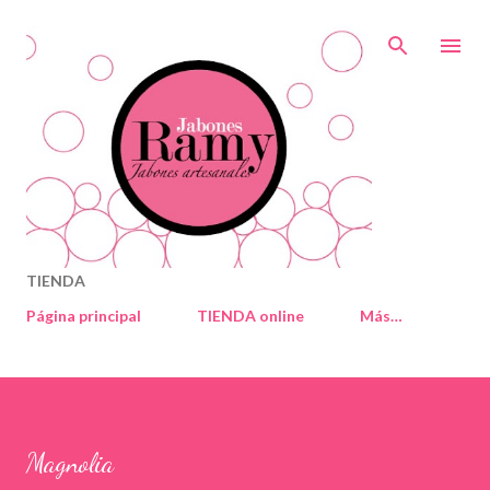
Ir al contenido principal
TIENDA
Página principal
TIENDA online
Más…
Magnolia