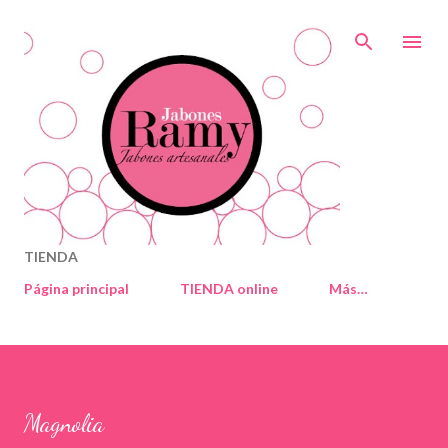
Ir al contenido principal
TIENDA
Página principal
TIENDA online
Más…
Magnolia