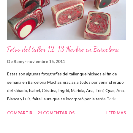
Fotos del taller 12-13 Novbre en Barcelona
De
Ramy
noviembre 15, 2011
Estas son algunas fotografías del taller que hicimos el fin de
semana en Barcelona Muchas gracias a todos por venir El grupo
del sábado, Isabel, Cristina, Ingrid, Mariola, Ana, Trini, Quar, Ana,
Blanca y Luis, falta Laura que se incorporó por la tarde Todo
preparado para comenzar el taller, cada cosa en su sitio Lo
COMPARTIR
21 COMENTARIOS
LEER MÁS
primero un poco de teórica para tener claro lo que tenemos que
hacer Todos preparados, comienza la fiesta Quar y Luis, siempre
juntitos Preparando la sosa con mucho cuidado Parece divertido