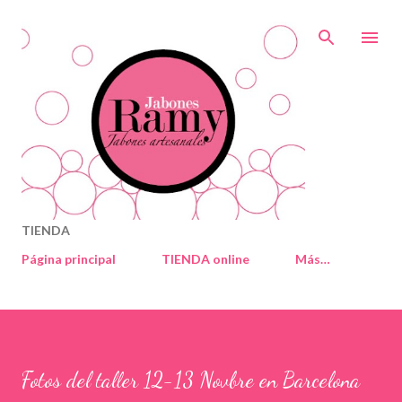
Ir al contenido principal
TIENDA
Página principal
TIENDA online
Más…
Fotos del taller 12-13 Novbre en Barcelona