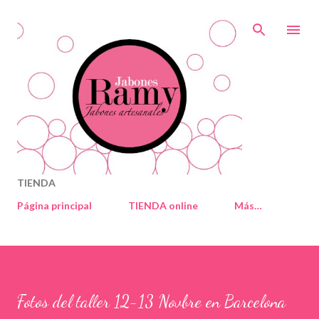
Ir al contenido principal
TIENDA
Página principal
TIENDA online
Más…
Fotos del taller 12-13 Novbre en Barcelona