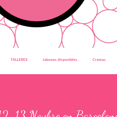
TALLERES
Jabones disponibles
Cremas
r 12-13 Novbre en Barcelon