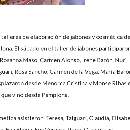
ona. El sábado en el taller de jabones participaro
, Rosanna Maso, Carmen Alonso, Irene Barón, Nuri
aiguarí, Rosa Sancho, Carmen de la Vega, María Baró
esplazaron desde Menorca Cristina y Monse Ribas 
r que vino desde Pamplona.
ética asistieron, Teresa, Taiguarí, Claudia, Elisab
a, Eva Elainz. Eva Vergara, Itziar, Quar y Luis