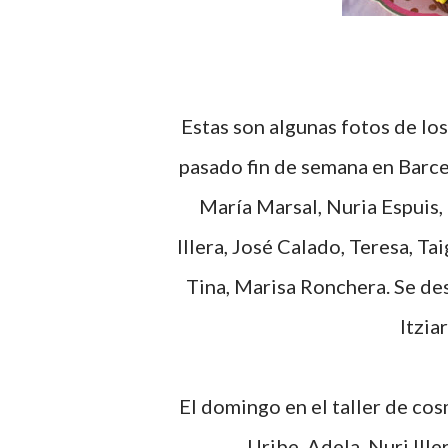
Estas son algunas fotos de los talleres de elaboración de jabones y cosmética del
pasado fin de semana en Barcel
María Marsal, Nuria Espuis
Illera, José Calado, Teresa, T
Tina, Marisa Ronchera. Se d
Itzia
El domingo en el taller de cosm
Uribe, Adela, Nuri Iller