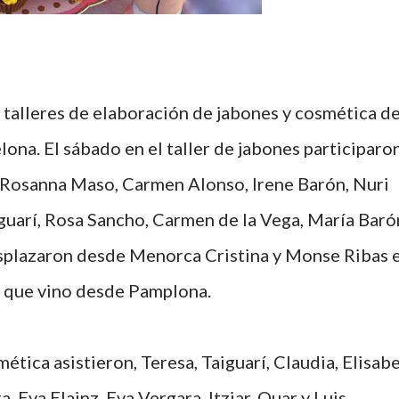
ona. El sábado en el taller de jabones participaro
, Rosanna Maso, Carmen Alonso, Irene Barón, Nuri
aiguarí, Rosa Sancho, Carmen de la Vega, María Baró
esplazaron desde Menorca Cristina y Monse Ribas 
r que vino desde Pamplona.
ética asistieron, Teresa, Taiguarí, Claudia, Elisab
a, Eva Elainz. Eva Vergara, Itziar, Quar y Luis