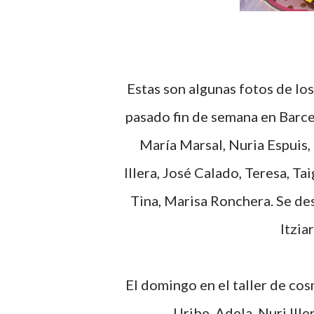
Estas son algunas fotos de los talleres de elaboración de jabones y cosmética del
pasado fin de semana en Barcel
María Marsal, Nuria Espuis
Illera, José Calado, Teresa, T
Tina, Marisa Ronchera. Se d
Itzia
El domingo en el taller de cosm
Uribe, Adela, Nuri Iller