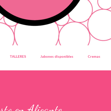
TALLERES
Jabones disponibles
Cremas
sto en Alicante