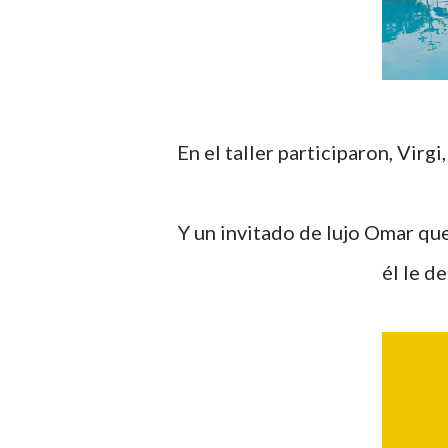
En el taller participaron, Virgi, Jimena, Carmen, Amparo, Mª Dolores, Yuyi, Carlos y
Y un invitado de lujo Omar que nos acompañó todo el día con la cámara en mano, a
él le d