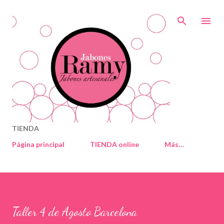
Ir al contenido principal
TIENDA
Página principal
TIENDA online
Más…
Taller 4 de Agosto Barcelona