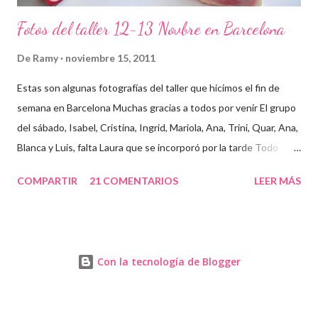
Fotos del taller 12-13 Novbre en Barcelona
De
Ramy
noviembre 15, 2011
Estas son algunas fotografías del taller que hicimos el fin de
semana en Barcelona Muchas gracias a todos por venir El grupo
del sábado, Isabel, Cristina, Ingrid, Mariola, Ana, Trini, Quar, Ana,
Blanca y Luis, falta Laura que se incorporó por la tarde Todo
preparado para comenzar el taller, cada cosa en su sitio Lo
COMPARTIR
21 COMENTARIOS
LEER MÁS
primero un poco de teórica para tener claro lo que tenemos que
hacer Todos preparados, comienza la fiesta Quar y Luis, siempre
juntitos Preparando la sosa con mucho cuidado Parece divertido
En familia, madre, hija y hermana... buen equipo ¡Que no paren
Con la tecnología de Blogger
las batidoras! Cristina y Blanca Mariola... está guapa hasta con
mascarilla Cristina... otra guapa pelirroja Isabel, sus primeros
jabones Ingrid y Laura ¡qué atentas están! Los jabones de