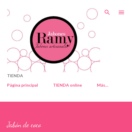
Ir al contenido principal
TIENDA
Página principal
TIENDA online
Más…
Jabón de coco