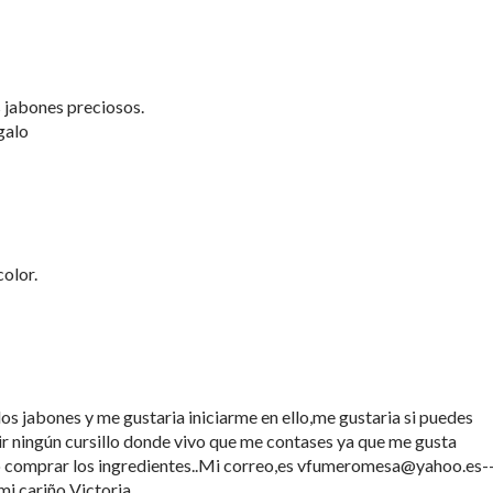
 jabones preciosos.
galo
color.
os jabones y me gustaria iniciarme en ello,me gustaria si puedes
r ningún cursillo donde vivo que me contases ya que me gusta
o comprar los ingredientes..Mi correo,es vfumeromesa@yahoo.es-
mi cariño Victoria