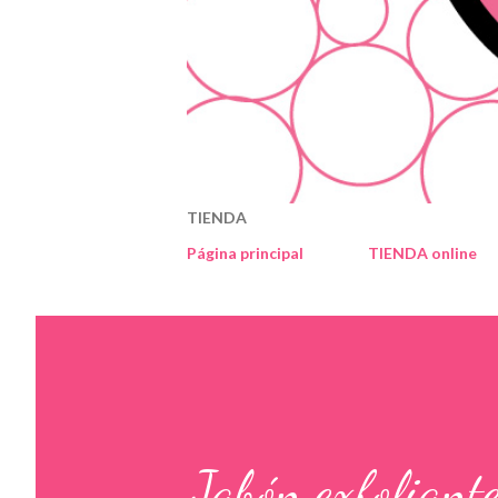
TIENDA
Página principal
TIENDA online
Jabón exfoliant