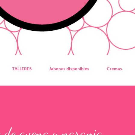
TALLERES
Jabones disponibles
Cremas
e de avena y naranja