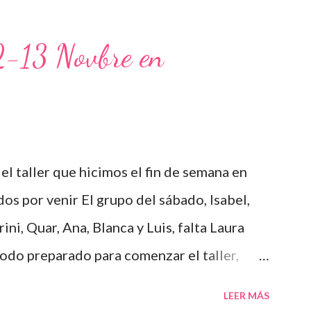
12-13 Novbre en
el taller que hicimos el fin de semana en
os por venir El grupo del sábado, Isabel,
rini, Quar, Ana, Blanca y Luis, falta Laura
Todo preparado para comenzar el taller,
o un poco de teórica para tener claro lo que
LEER MÁS
ados, comienza la fiesta Quar y Luis,