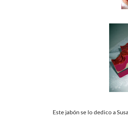
Este jabón se lo dedico a Susana de Jabonerías Suval, ella me dió la idea ¡Gracias