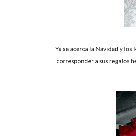
Ya se acerca la Navidad y los Reyes Magos que nos traen regalos e ilusiones, para
corresponder a sus regalos he