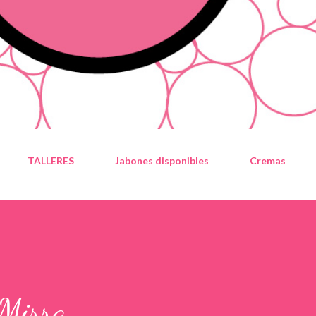
TALLERES
Jabones disponibles
Cremas
 Mirra