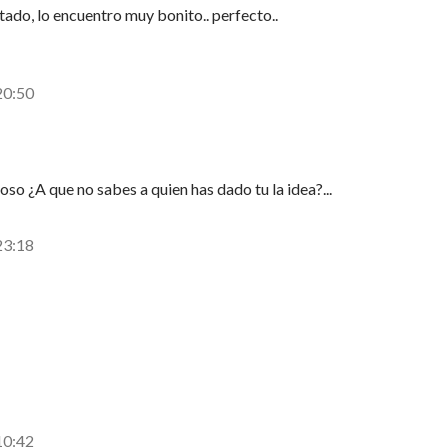
tado, lo encuentro muy bonito.. perfecto..
20:50
o ¿A que no sabes a quien has dado tu la idea?...
23:18
10:42